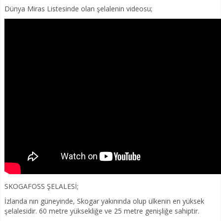
Dünya Miras Listesinde olan şelalenin videosu;
SKOGAFOSS ŞELALESİ;
İzlanda nın güneyinde, Skogar yakınında olup ülkenin en yüksek
şelalesidir. 60 metre yüksekliğe ve 25 metre genişliğe sahiptir.