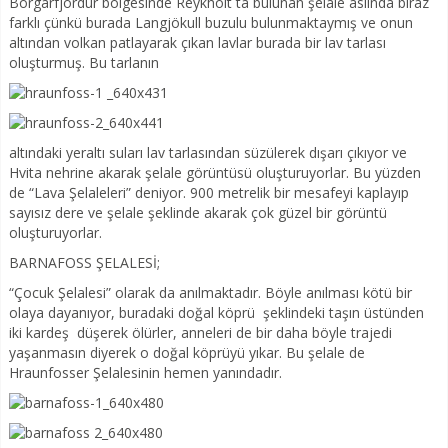
Borgarfjördur bölgesinde Reykholt ta bulunan şelale aslında biraz
farklı çünkü burada Langjökull buzulu bulunmaktaymış ve onun
altından volkan patlayarak çıkan lavlar burada bir lav tarlası
oluşturmuş. Bu tarlanın
altındaki yeraltı suları lav tarlasından süzülerek dışarı çıkıyor ve
Hvita nehrine akarak şelale görüntüsü oluşturuyorlar. Bu yüzden
de “Lava Şelaleleri” deniyor. 900 metrelik bir mesafeyi kaplayıp
sayısız dere ve şelale şeklinde akarak çok güzel bir görüntü
oluşturuyorlar.
BARNAFOSS ŞELALESİ;
“Çocuk Şelalesi” olarak da anılmaktadır. Böyle anılması kötü bir
olaya dayanıyor, buradaki doğal köprü şeklindeki taşın üstünden
iki kardeş düşerek ölürler, anneleri de bir daha böyle trajedi
yaşanmasın diyerek o doğal köprüyü yıkar. Bu şelale de
Hraunfosser Şelalesinin hemen yanındadır.