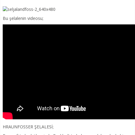
Bu şelalenin videosu;
HRAUNFOSSER ŞELALESİ;