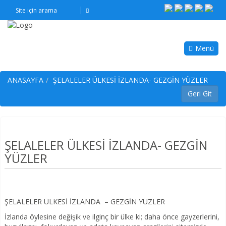
Menü
ANASAYFA
ŞELALELER ÜLKESİ İZLANDA- GEZGİN YÜZLER
ŞELALELER ÜLKESİ İZLANDA- GEZGİN
YÜZLER
ŞELALELER ÜLKESİ İZLANDA – GEZGİN YÜZLER
İzlanda öylesine değişik ve ilginç bir ülke ki; daha önce gayzerlerini,