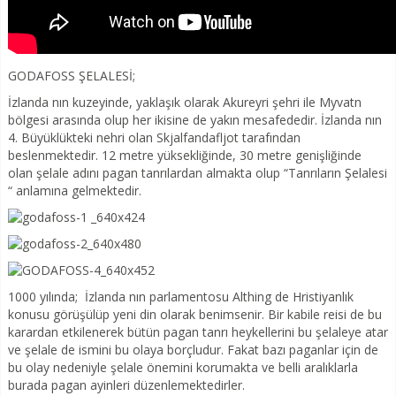
GODAFOSS ŞELALESİ;
İzlanda nın kuzeyinde, yaklaşık olarak Akureyri şehri ile Myvatn
bölgesi arasında olup her ikisine de yakın mesafededir. İzlanda nın
4. Büyüklükteki nehri olan Skjalfandafljot tarafından
beslenmektedir. 12 metre yüksekliğinde, 30 metre genişliğinde
olan şelale adını pagan tanrılardan almakta olup “Tanrıların Şelalesi
“ anlamına gelmektedir.
1000 yılında; İzlanda nın parlamentosu Althing de Hristiyanlık
konusu görüşülüp yeni din olarak benimsenir. Bir kabile reisi de bu
karardan etkilenerek bütün pagan tanrı heykellerini bu şelaleye atar
ve şelale de ismini bu olaya borçludur. Fakat bazı paganlar için de
bu olay nedeniyle şelale önemini korumakta ve belli aralıklarla
burada pagan ayinleri düzenlemektedirler.