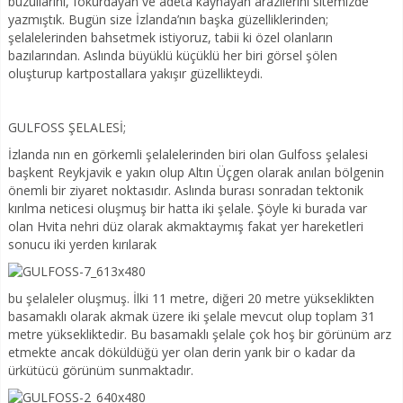
buzullarını, fokurdayan ve adeta kaynayan arazilerini sitemizde
yazmıştık. Bugün size İzlanda’nın başka güzelliklerinden;
şelalelerinden bahsetmek istiyoruz, tabii ki özel olanların
bazılarından. Aslında büyüklü küçüklü her biri görsel şölen
oluşturup kartpostallara yakışır güzellikteydi.
GULFOSS ŞELALESİ;
İzlanda nın en görkemli şelalelerinden biri olan Gulfoss şelalesi
başkent Reykjavik e yakın olup Altın Üçgen olarak anılan bölgenin
önemli bir ziyaret noktasıdır. Aslında burası sonradan tektonik
kırılma neticesi oluşmuş bir hatta iki şelale. Şöyle ki burada var
olan Hvita nehri düz olarak akmaktaymış fakat yer hareketleri
sonucu iki yerden kırılarak
bu şelaleler oluşmuş. İlki 11 metre, diğeri 20 metre yükseklikten
basamaklı olarak akmak üzere iki şelale mevcut olup toplam 31
metre yüksekliktedir. Bu basamaklı şelale çok hoş bir görünüm arz
etmekte ancak döküldüğü yer olan derin yarık bir o kadar da
ürkütücü görünüm sunmaktadır.