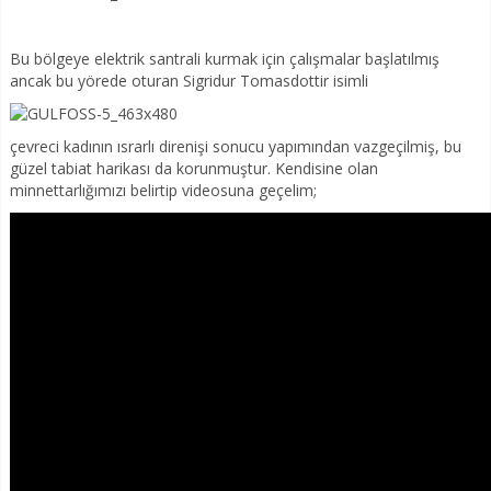
Bu bölgeye elektrik santrali kurmak için çalışmalar başlatılmış
ancak bu yörede oturan Sigridur Tomasdottir isimli
çevreci kadının ısrarlı direnişi sonucu yapımından vazgeçilmiş, bu
güzel tabiat harikası da korunmuştur. Kendisine olan
minnettarlığımızı belirtip videosuna geçelim;