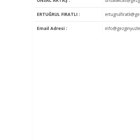
ÜNSAL AKTAŞ :
unsalaktas@gezgi
ERTUĞRUL FIRATLI :
ertugrulfiratli@g
Email Adresi :
info@gezginyuzle