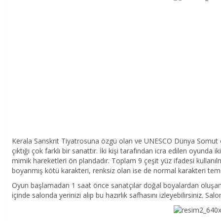
Kerala Sanskrit Tiyatrosuna özgü olan ve UNESCO Dünya Somut olm
çıktığı çok farklı bir sanattır. İki kişi tarafından icra edilen oyund
mimik hareketleri ön plandadır. Toplam 9 çeşit yüz ifadesi kullan
boyanmış kötü karakteri, renksiz olan ise de normal karakteri tems
Oyun başlamadan 1 saat önce sanatçılar doğal boyalardan oluşan 
içinde salonda yerinizi alıp bu hazırlık safhasını izleyebilirsiniz. Sa