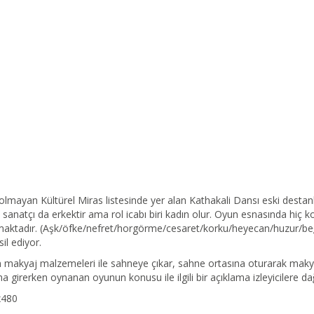
ayan Kültürel Miras listesinde yer alan Kathakali Dansı eski destan
a iki sanatçı da erkektir ama rol icabı biri kadın olur. Oyun esnasında hi
ılmaktadır. (Aşk/öfke/nefret/horgörme/cesaret/korku/heyecan/huzur/be
il ediyor.
makyaj malzemeleri ile sahneye çıkar, sahne ortasına oturarak makya
lona girerken oynanan oyunun konusu ile ilgili bir açıklama izleyicilere da