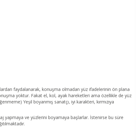
lardan faydalanarak, konuşma olmadan yüz ifadelerinin ön plana
ç konuşma yoktur. Fakat el, kol, ayak hareketleri ama özellikle de yüz
ğenmeme) Yeşil boyanmış sanatçı, iyi karakteri, kırmızıya
j yapmaya ve yüzlerini boyamaya başlarlar. İstenirse bu süre
ğıtılmaktadır.