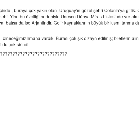
inde , buraya çok yakın olan Uruguay’ın güzel şehri Colonia’ya gittik. 
bebi. Yine bu özelliği nedeniyle Unesco Dünya Miras Listesinde yer alma
, batısında ise Arjantindir. Gelir kaynaklarının büyük bir kısmı tarıma 
ineceğimiz limana vardık. Burası çok şık dizayn edilmiş; biletlerin alı
i de çok şirindi