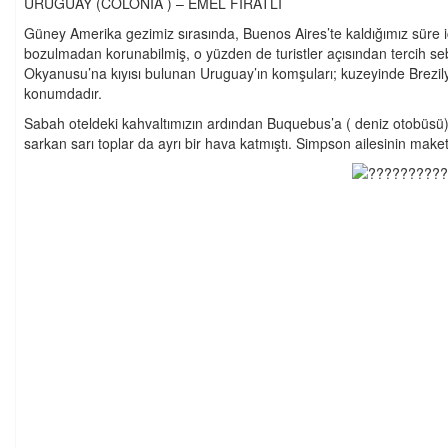
URUGUAY (COLONİA ) – EMEL FIRATLI
Güney Amerika gezimiz sırasında, Buenos Aires’te kaldığımız süre iç
bozulmadan korunabilmiş, o yüzden de turistler açısından tercih se
Okyanusu’na kıyısı bulunan Uruguay’ın komşuları; kuzeyinde Brezilya
konumdadır.
Sabah oteldeki kahvaltımızın ardından Buquebus’a ( deniz otobüsü) b
sarkan sarı toplar da ayrı bir hava katmıştı. Simpson ailesinin maket