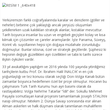
Yerküremizin farklı coğrafyalarında karalar ve denizlerin (göller ve
nehirler) birbirine çok yaklaştığı ancak yeryüzü oluşumları
şekillenirken uzak kaldıkları stratejik alanlar, kıstaklar mevcuttur.
Tarih boyunca insanlar bu uzun ve engebeli geçişleri kolay ve kısa
kılmak için çözümler ve çareler aramışlardır. İşte Panama, Süveyş,
Korint vb. suyollarının hepsi için doğaya müdahale zorunluluğu
doğmuştur. Bunlar istisnai, özel ve stratejik geçitlerdir. Şüphesiz ki
hepsinin değişik güzellikleri ayrı özellikleri ve tabii ki tarihi sürece
ilişkin öyküleri vardır.
33 yıl avukatlığını yaptığım ve 2016 yılında 100 yaşında yitirdiğimiz
tarihçilerin kutbu Prof. Dr. İbrahim Halil İNALCIK’ ın en çok
yoğunlaştığı ve tez konusu olarak seçtiği Don-Volga Kanalı bütün
zamanlar boyunca hedeflenen özel bir proje olmuştur. Hocanın bu
çalışmasını Türk Tarih Kurumu ‘nun ayrı basımı olarak da
rastlayabiliriz. Volga Nehri’ne Tatarlar “İdil“ der. Sokullu Mehmet
Paşayla somutlaşan kanal projesini tamamlamak Joseph STALİN’e
nasip olmuştur. Nitekim 2. Dünya Savaşı sonrasında esir alınan
Alman askerleri ve halk düşmanı olarak tanımlanan muhaliflerin