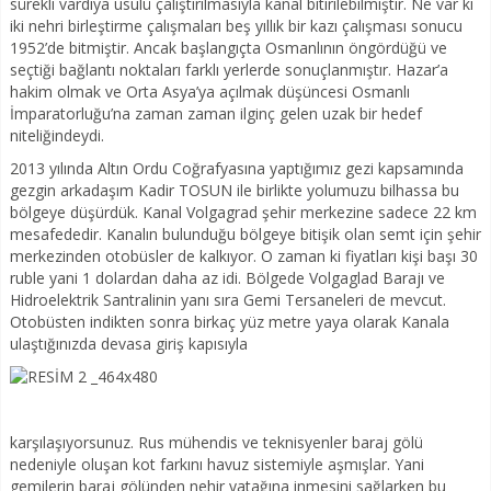
sürekli vardiya usulü çalıştırılmasıyla kanal bitirilebilmiştir. Ne var ki
iki nehri birleştirme çalışmaları beş yıllık bir kazı çalışması sonucu
1952’de bitmiştir. Ancak başlangıçta Osmanlının öngördüğü ve
seçtiği bağlantı noktaları farklı yerlerde sonuçlanmıştır. Hazar’a
hakim olmak ve Orta Asya’ya açılmak düşüncesi Osmanlı
İmparatorluğu’na zaman zaman ilginç gelen uzak bir hedef
niteliğindeydi.
2013 yılında Altın Ordu Coğrafyasına yaptığımız gezi kapsamında
gezgin arkadaşım Kadir TOSUN ile birlikte yolumuzu bilhassa bu
bölgeye düşürdük. Kanal Volgagrad şehir merkezine sadece 22 km
mesafededir. Kanalın bulunduğu bölgeye bitişik olan semt için şehir
merkezinden otobüsler de kalkıyor. O zaman ki fiyatları kişi başı 30
ruble yani 1 dolardan daha az idi. Bölgede Volgaglad Barajı ve
Hidroelektrik Santralinin yanı sıra Gemi Tersaneleri de mevcut.
Otobüsten indikten sonra birkaç yüz metre yaya olarak Kanala
ulaştığınızda devasa giriş kapısıyla
karşılaşıyorsunuz. Rus mühendis ve teknisyenler baraj gölü
nedeniyle oluşan kot farkını havuz sistemiyle aşmışlar. Yani
gemilerin baraj gölünden nehir yatağına inmesini sağlarken bu