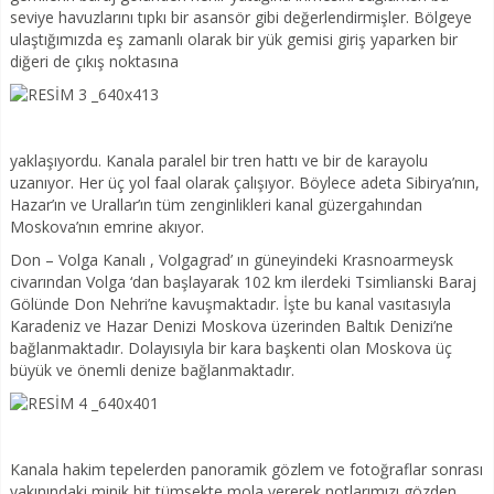
seviye havuzlarını tıpkı bir asansör gibi değerlendirmişler. Bölgeye
ulaştığımızda eş zamanlı olarak bir yük gemisi giriş yaparken bir
diğeri de çıkış noktasına
yaklaşıyordu. Kanala paralel bir tren hattı ve bir de karayolu
uzanıyor. Her üç yol faal olarak çalışıyor. Böylece adeta Sibirya’nın,
Hazar’ın ve Urallar’ın tüm zenginlikleri kanal güzergahından
Moskova’nın emrine akıyor.
Don – Volga Kanalı , Volgagrad’ ın güneyindeki Krasnoarmeysk
civarından Volga ‘dan başlayarak 102 km ilerdeki Tsimlianski Baraj
Gölünde Don Nehri’ne kavuşmaktadır. İşte bu kanal vasıtasıyla
Karadeniz ve Hazar Denizi Moskova üzerinden Baltık Denizi’ne
bağlanmaktadır. Dolayısıyla bir kara başkenti olan Moskova üç
büyük ve önemli denize bağlanmaktadır.
Kanala hakim tepelerden panoramik gözlem ve fotoğraflar sonrası
yakınındaki minik bit tümsekte mola vererek notlarımızı gözden