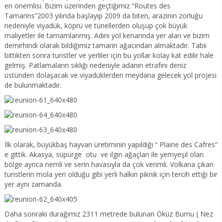
en önemlisi. Bizim üzerinden geçtiğimiz “Routes des
Tamarins”2003 yılında başlayıp 2009 da biten, arazinin zorluğu
nedeniyle viyadük, köprü ve tünellerden oluşup çok büyük
maliyetler ile tamamlanmış. Adını yol kenarında yer alan ve bizim
demirhindi olarak bildiğimiz tamarin ağacından almaktadır. Tabii
bittikten sonra turistler ve yerliler için bu yollar kolay kat edilir hale
gelmiş. Patlamaların sıklığı nedeniyle adanın etrafını deniz
üstünden dolaşacak ve viyadüklerden meydana gelecek yol projesi
de bulunmaktadır.
İlk olarak, büyükbaş hayvan üretiminin yapıldığı “ Plaine des Cafres”
e gittik. Akasya, süpürge otu ve ılgın ağaçları ile yemyeşil olan
bölge ayrıca nemli ve serin havasıyla da çok verimli. Volkana çıkan
turistlerin mola yeri olduğu gibi yerli halkın piknik için tercih ettiği bir
yer aynı zamanda.
Daha sonraki durağımız 2311 metrede bulunan Öküz Burnu ( Nez