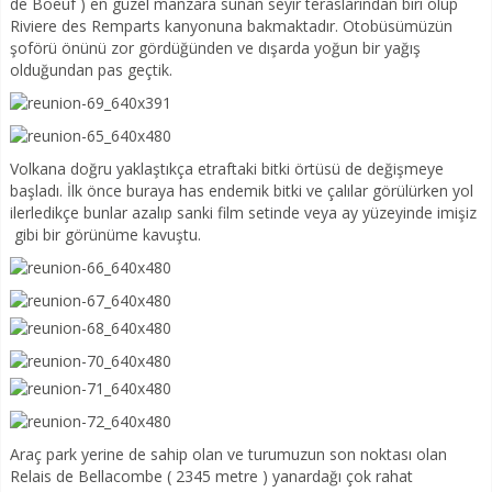
de Boeuf ) en güzel manzara sunan seyir teraslarından biri olup
Riviere des Remparts kanyonuna bakmaktadır. Otobüsümüzün
şoförü önünü zor gördüğünden ve dışarda yoğun bir yağış
olduğundan pas geçtik.
Volkana doğru yaklaştıkça etraftaki bitki örtüsü de değişmeye
başladı. İlk önce buraya has endemik bitki ve çalılar görülürken yol
ilerledikçe bunlar azalıp sanki film setinde veya ay yüzeyinde imişiz
gibi bir görünüme kavuştu.
Araç park yerine de sahip olan ve turumuzun son noktası olan
Relais de Bellacombe ( 2345 metre ) yanardağı çok rahat