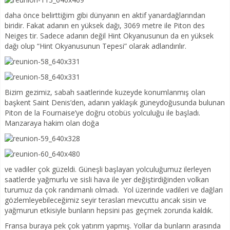
daha önce belirttiğim gibi dünyanın en aktif yanardağlarından
biridir. Fakat adanın en yüksek dağı, 3069 metre ile Piton des
Neiges tir. Sadece adanın değil Hint Okyanusunun da en yüksek
dağı olup “Hint Okyanusunun Tepesi” olarak adlandırılır.
Bizim gezimiz, sabah saatlerinde kuzeyde konumlanmış olan
başkent Saint Denis’den, adanın yaklaşık güneydoğusunda bulunan
Piton de la Fournaise’ye doğru otobüs yolculuğu ile başladı.
Manzaraya hakim olan doğa
ve vadiler çok güzeldi. Güneşli başlayan yolculuğumuz ilerleyen
saatlerde yağmurlu ve sisli hava ile yer değiştirdiğinden volkan
turumuz da çok randımanlı olmadı. Yol üzerinde vadileri ve dağları
gözlemleyebileceğimiz seyir terasları mevcuttu ancak sisin ve
yağmurun etkisiyle bunların hepsini pas geçmek zorunda kaldık.
Fransa buraya pek çok yatırım yapmış. Yollar da bunların arasında